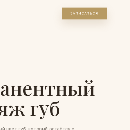
ЗАПИСАТЬСЯ
анентный
яж губ
й цвет губ, который остаётся с